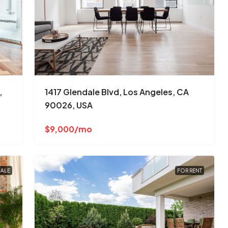
,
1417 Glendale Blvd, Los Angeles, CA
90026, USA
$9,000/mo
SALE
FOR RENT