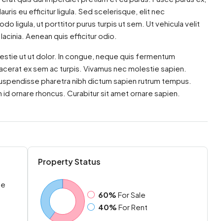
auris eu efficitur ligula. Sed scelerisque, elit nec
igula, ut porttitor purus turpis ut sem. Ut vehicula velit
acinia. Aenean quis efficitur odio.
estie ut ut dolor. In congue, neque quis fermentum
placerat ex sem ac turpis. Vivamus nec molestie sapien.
Suspendisse pharetra nibh dictum sapien rutrum tempus.
 id ornare rhoncus. Curabitur sit amet ornare sapien.
Property Status
me
60%
For Sale
40%
For Rent