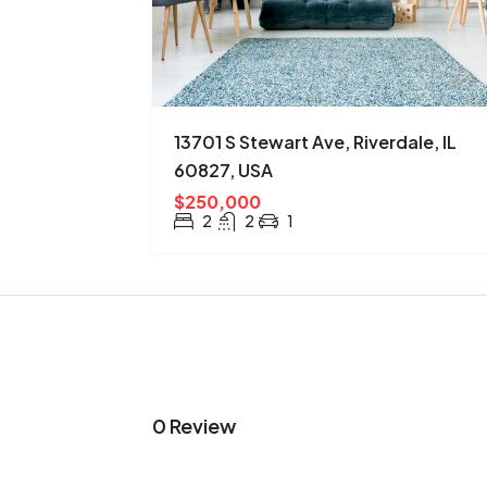
13701 S Stewart Ave, Riverdale, IL
60827, USA
$250,000
2
2
1
0 Review