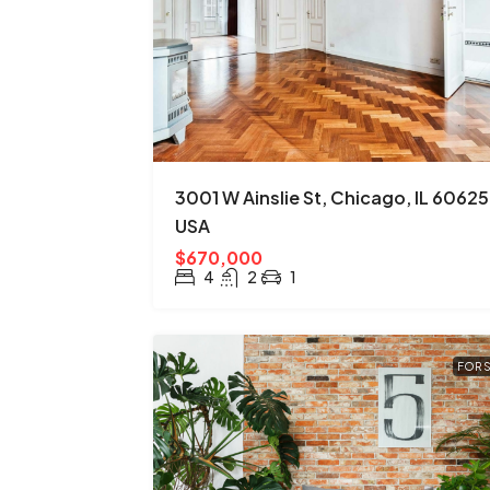
3001 W Ainslie St, Chicago, IL 60625
USA
$670,000
4
2
1
FOR 