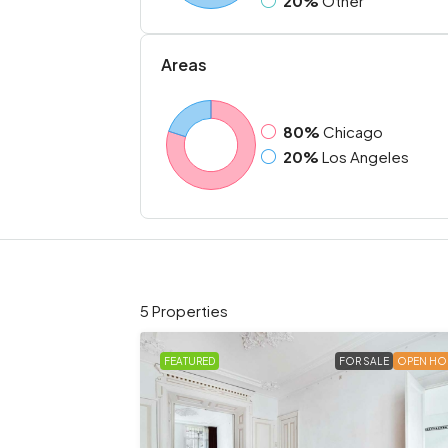
20%
Other
Areas
80%
Chicago
20%
Los Angeles
5 Properties
FEATURED
FOR SALE
OPEN HO