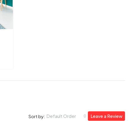
Default Order
Leave a Review
Sort by: