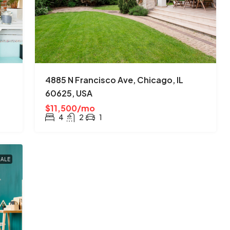
4885 N Francisco Ave, Chicago, IL
60625, USA
$11,500/mo
4
2
1
SALE