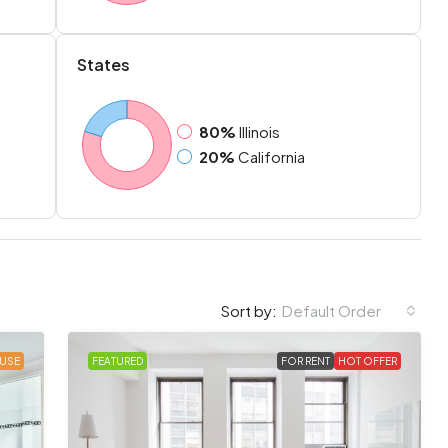
States
80%
Illinois
20%
California
Default Order
Sort by:
USE
FEATURED
FOR RENT
HOT OFFER