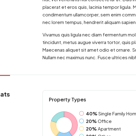
placerat et eros quis, lacinia tempor ligula. M
condimentum ullamcorper, sem enim commodo l
nec lorem tempus, hendrerit aliquam sapien l
Vivamus quis ligula nec diam fermentum mol
tincidunt, metus augue viverra tortor, quis 
Maecenas aliquet sit amet odio et ornare. 
Nullam nec maximus nunc. Fusce ultrices nibh
ats
Property Types
40%
Single Family Ho
20%
Office
20%
Apartment