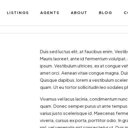
LISTINGS
AGENTS
ABOUT
BLOG
C
Duis sed luctus elit, at faucibus enim. Vesti
Mauris laoreet, ante id fermentum volutpat, el
ipsum. Vestibulum ultrices, ex at congue vehi
amet orci. Aenean vitae congue magna. Duis d
Quisque dapibus, lorem a vestibulum scelerisq
quam. Ut eu tortor sollicitudin leo sodales 
Vivamus vel lacus lacinia, condimentum nunc 
quam. Donec semper purus ut ante tempus gr
varius justo scelerisque id. Maecenas ferme
viverra, cursus ex porta, porttitor odio. I
nisl, vel venenatis nisl consectetur ut. Duis 