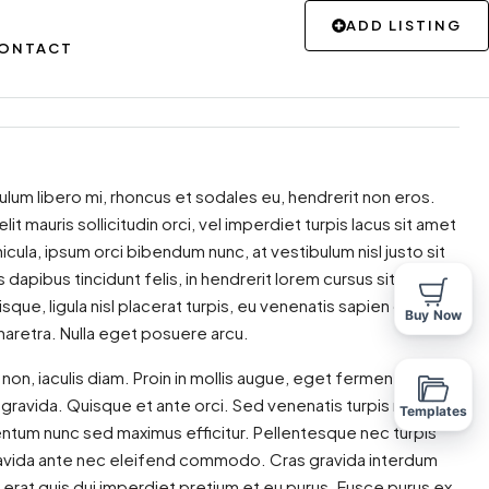
ADD LISTING
ONTACT
bulum libero mi, rhoncus et sodales eu, hendrerit non eros.
it mauris sollicitudin orci, vel imperdiet turpis lacus sit amet
cula, ipsum orci bibendum nunc, at vestibulum nisl justo sit
apibus tincidunt felis, in hendrerit lorem cursus sit amet.
ue, ligula nisl placerat turpis, eu venenatis sapien dolor in
Buy Now
pharetra. Nulla eget posuere arcu.
non, iaculis diam. Proin in mollis augue, eget fermentum
avida. Quisque et ante orci. Sed venenatis turpis mi, non
Templates
ntum nunc sed maximus efficitur. Pellentesque nec turpis
n gravida ante nec eleifend commodo. Cras gravida interdum
in erat quis dui imperdiet pretium et eu purus. Fusce purus ex,