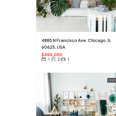
4885 N Francisco Ave, Chicago, IL
60625, USA
$450,000
1
2
1
FOR 