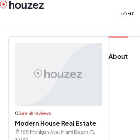
HOME
About
0
See all reviews
Modern House Real Estate
1611 Michigan Ave, Miami Beach, FL
33139